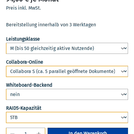
Preis inkl. MwSt.
Bereitstellung innerhalb von 3 Werktagen
auswählen
Leistungsklasse
auswählen
Collabora-Online
auswählen
Whiteboard-Backend
auswählen
RAID5-Kapazität
Produkt Anzahl: Gib den gewünschten Wert 
In den Warenkorb