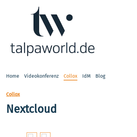
 Hauptinhalt springen
Zur Suche springen
Zur Hauptnavigation springen
Home
Videokonferenz
Collox
IdM
Blog
Collox
Nextcloud
Bildergalerie überspringen