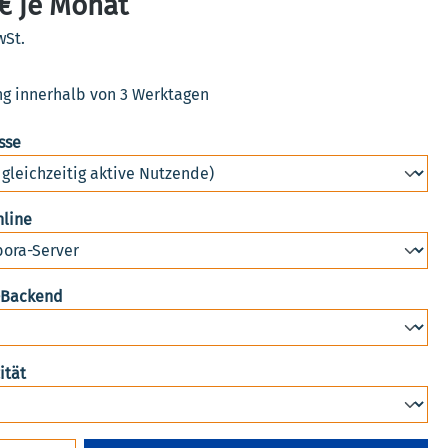
€ je Monat
wSt.
ng innerhalb von 3 Werktagen
auswählen
sse
auswählen
nline
auswählen
-Backend
auswählen
ität