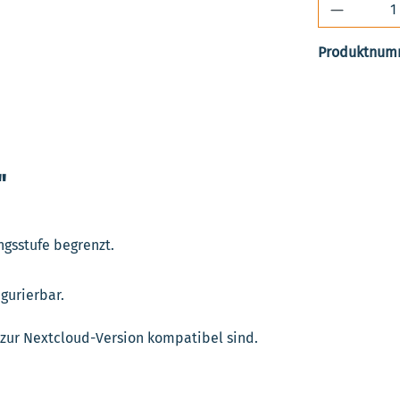
Produkt 
Produktnum
"
ngsstufe begrenzt.
igurierbar.
e zur Nextcloud-Version kompatibel sind.