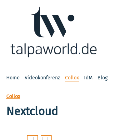
 Hauptinhalt springen
Zur Suche springen
Zur Hauptnavigation springen
Home
Videokonferenz
Collox
IdM
Blog
Collox
Nextcloud
Bildergalerie überspringen