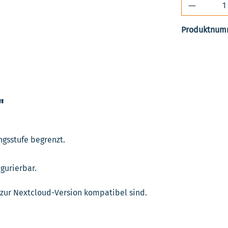
Produkt 
Produktnum
"
ngsstufe begrenzt.
igurierbar.
e zur Nextcloud-Version kompatibel sind.