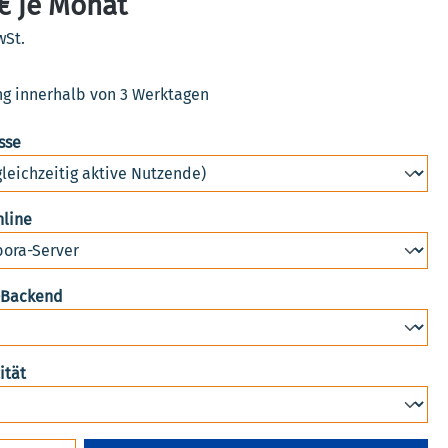
€ je Monat
wSt.
ng innerhalb von 3 Werktagen
auswählen
sse
auswählen
nline
auswählen
-Backend
auswählen
ität