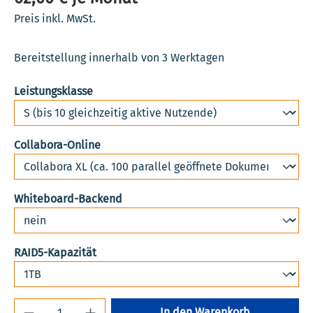
Preis inkl. MwSt.
Bereitstellung innerhalb von 3 Werktagen
auswählen
Leistungsklasse
auswählen
Collabora-Online
auswählen
Whiteboard-Backend
auswählen
RAID5-Kapazität
Produkt Anzahl: Gib den gewünschten Wert 
In den Warenkorb