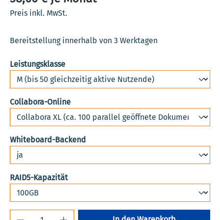
Preis inkl. MwSt.
Bereitstellung innerhalb von 3 Werktagen
auswählen
Leistungsklasse
auswählen
Collabora-Online
auswählen
Whiteboard-Backend
auswählen
RAID5-Kapazität
Produkt Anzahl: Gib den gewünschten Wert 
In den Warenkorb