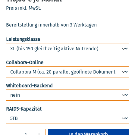
Preis inkl. MwSt.
Bereitstellung innerhalb von 3 Werktagen
auswählen
Leistungsklasse
auswählen
Collabora-Online
auswählen
Whiteboard-Backend
auswählen
RAID5-Kapazität
Produkt Anzahl: Gib den gewünschten Wert 
In den Warenkorb