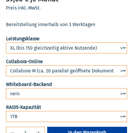
Preis inkl. MwSt.
Bereitstellung innerhalb von 3 Werktagen
auswählen
Leistungsklasse
auswählen
Collabora-Online
auswählen
Whiteboard-Backend
auswählen
RAID5-Kapazität
Produkt Anzahl: Gib den gewünschten Wert 
In den Warenkorb