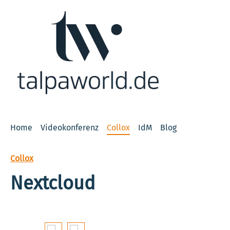
 Hauptinhalt springen
Zur Suche springen
Zur Hauptnavigation springen
Home
Videokonferenz
Collox
IdM
Blog
Collox
Nextcloud
Bildergalerie überspringen