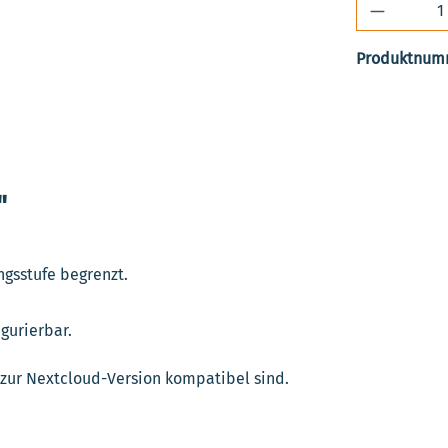
Produkt 
Produktnum
"
ngsstufe begrenzt.
igurierbar.
e zur Nextcloud-Version kompatibel sind.