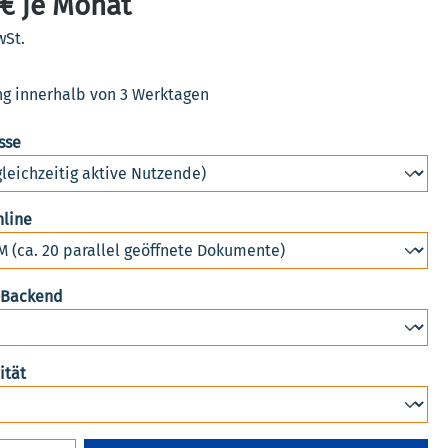
€ je Monat
wSt.
ng innerhalb von 3 Werktagen
auswählen
sse
auswählen
nline
auswählen
-Backend
auswählen
ität