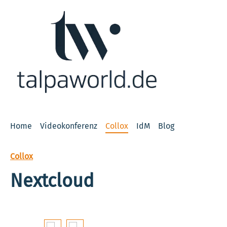
 Hauptinhalt springen
Zur Suche springen
Zur Hauptnavigation springen
Home
Videokonferenz
Collox
IdM
Blog
Collox
Nextcloud
Bildergalerie überspringen