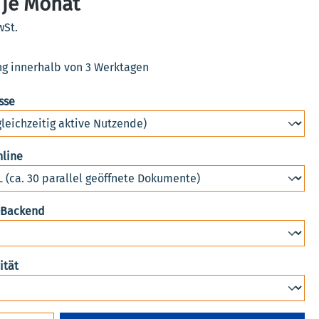
 je Monat
wSt.
ng innerhalb von 3 Werktagen
auswählen
sse
auswählen
nline
auswählen
-Backend
auswählen
ität