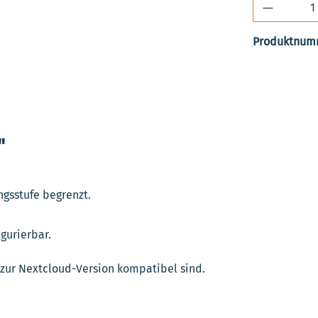
Produkt 
Produktnum
"
ngsstufe begrenzt.
igurierbar.
e zur Nextcloud-Version kompatibel sind.