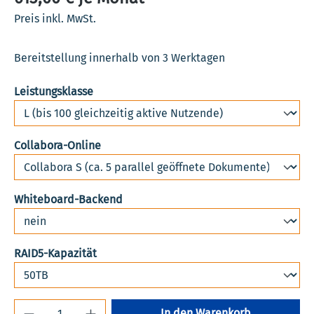
Preis inkl. MwSt.
Bereitstellung innerhalb von 3 Werktagen
auswählen
Leistungsklasse
auswählen
Collabora-Online
auswählen
Whiteboard-Backend
auswählen
RAID5-Kapazität
Produkt Anzahl: Gib den gewünschten Wert 
In den Warenkorb